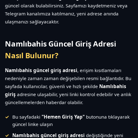
güncel olarak bulabilirsiniz. Sayfamızı kaydetmeniz veya
Telegram kanalımıza katılmanız, yeni adrese anında
ulaşmanızı sağlayacaktır.
Namlıbahis Güncel Giriş Adresi
Nasıl Bulunur?
Namlıbahis güncel giriş adresi
, erişim kısıtlamaları
nedeniyle zaman zaman değişebilen resmi bağlantıdır. Bu
sayfada kullanıcılar, güvenli ve hızlı şekilde
Namlıbahis
giriş
adresine ulaşabilir, yeni linki kontrol edebilir ve anlık
güncellemelerden haberdar olabilir.
Bu sayfadaki
"Hemen Giriş Yap"
butonuna tıklayarak
güncel linke ulaşın
Namlıbahis güncel giriş adresi
değiştiğinde yeni