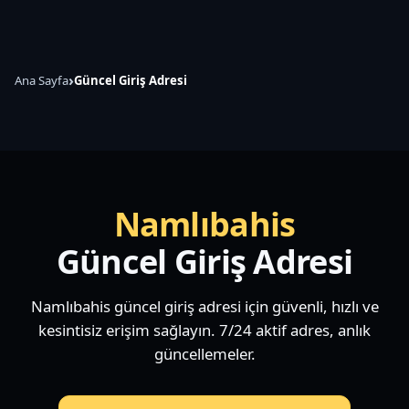
Ana Sayfa
Güncel Giriş Adresi
Namlıbahis
Güncel Giriş Adresi
Namlıbahis güncel giriş adresi için güvenli, hızlı ve
kesintisiz erişim sağlayın. 7/24 aktif adres, anlık
güncellemeler.