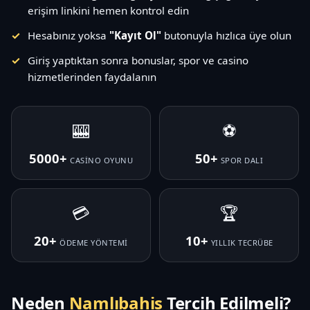
erişim linkini hemen kontrol edin
Hesabınız yoksa
"Kayıt Ol"
butonuyla hızlıca üye olun
Giriş yaptıktan sonra bonuslar, spor ve casino
hizmetlerinden faydalanın
🎰
⚽
5000+
50+
CASINO OYUNU
SPOR DALI
💳
🏆
20+
10+
ÖDEME YÖNTEMI
YILLIK TECRÜBE
Neden
Namlıbahis
Tercih Edilmeli?