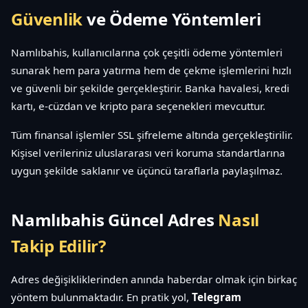
Güvenlik
ve Ödeme Yöntemleri
Namlıbahis, kullanıcılarına çok çeşitli ödeme yöntemleri
sunarak hem para yatırma hem de çekme işlemlerini hızlı
ve güvenli bir şekilde gerçekleştirir. Banka havalesi, kredi
kartı, e-cüzdan ve kripto para seçenekleri mevcuttur.
Tüm finansal işlemler SSL şifreleme altında gerçekleştirilir.
Kişisel verileriniz uluslararası veri koruma standartlarına
uygun şekilde saklanır ve üçüncü taraflarla paylaşılmaz.
Namlıbahis Güncel Adres
Nasıl
Takip Edilir?
Adres değişikliklerinden anında haberdar olmak için birkaç
yöntem bulunmaktadır. En pratik yol,
Telegram